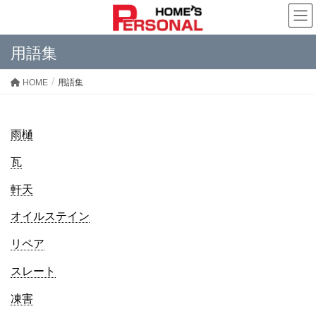
用語集
HOME
用語集
雨樋
瓦
軒天
オイルステイン
リペア
スレート
凍害