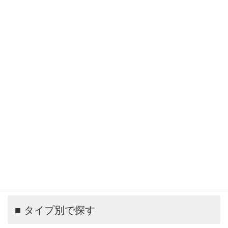
GALLERY 外観 リビング リビング リビング リビング リ
ビング リビング キッチンカウンター キッチン キッチン
キ…
1
2
3
次へ →
お気軽にお問い合わせください。HPを見たとお伝えいただ
けると特典があります。
0282-44-0304
受付時間 9:00-18:00 [ 水・日・除く ]
メールでお問い合わせ
■ タイプ別で探す